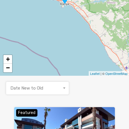
+
−
Leaflet
| ©
OpenStreetMap
Date New to Old
Featured