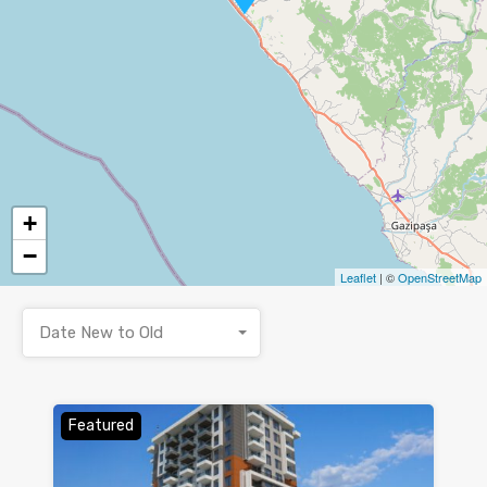
+
−
Leaflet
| ©
OpenStreetMap
Date New to Old
Featured